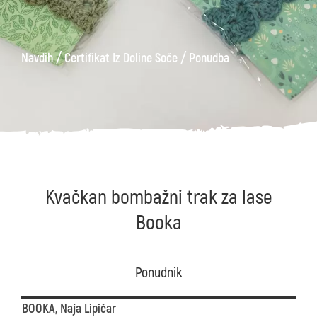
/
/
Navdih
Certifikat Iz Doline Soče
Ponudba
Kvačkan bombažni trak za lase
Booka
Ponudnik
BOOKA, Naja Lipičar