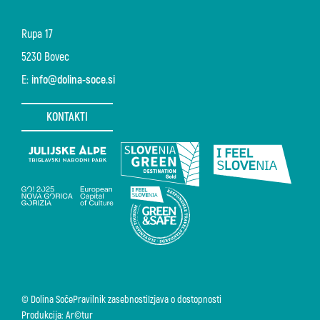
Rupa 17
5230 Bovec
E:
info@dolina-soce.si
KONTAKTI
© Dolina Soče
Pravilnik zasebnosti
Izjava o dostopnosti
Produkcija: Ar©tur