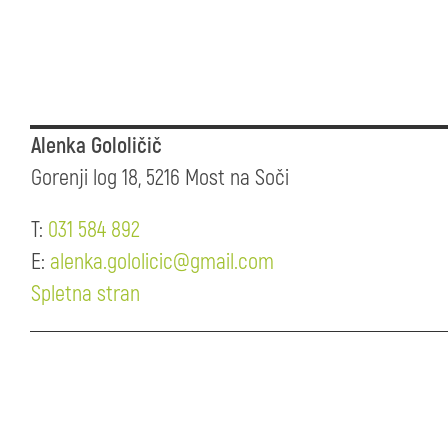
Alenka Gololičič
Gorenji log 18, 5216 Most na Soči
T:
031 584 892
E:
alenka.gololicic@gmail.com
Spletna stran