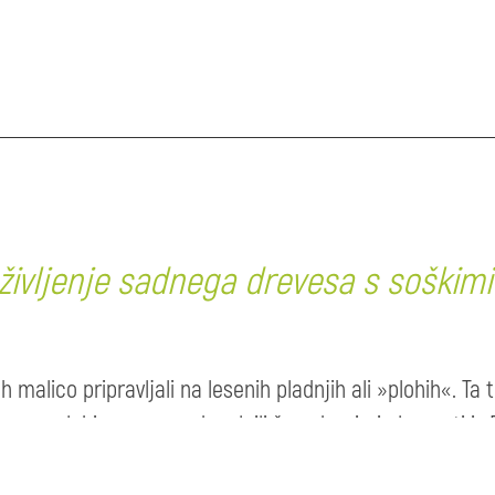
življenje sadnega drevesa s soškimi
ah malico pripravljali na lesenih pladnjih ali »plohih«. Ta 
ove, »plohi« pa so se dopolnili še z drugimi elementi iz 
priložnost. Iz recikliranega lesa ustvarjata lesene »plo