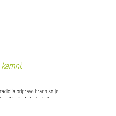
 kamni.
tradicija priprave hrane se je
Posočja. Katja in Andraž
he«, ki jim dodata soške