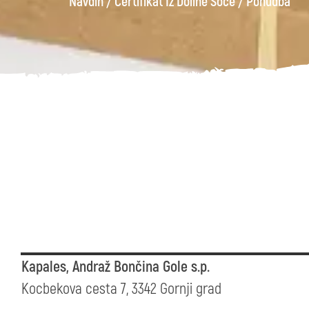
Navdih
/
Certifikat Iz Doline Soče
/
Ponudba
Kapales, Andraž Bončina Gole s.p.
Kocbekova cesta 7, 3342 Gornji grad