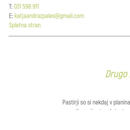
T:
031 598 911
E:
katjaandrazpales@gmail.com
Spletna stran
Drugo 
Pastirji so si nekdaj v planin
preselila tudi v današnje dom
dajeta sadnemu drevju drugo 