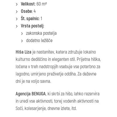
Velikost
: 60 m²
Osebe
: 4
Št. spalnic
: 1
Vrsta postelj
:
zakonska postelja
dodatno ležišče
Hiša Liza
je nastanitev, katera združuje lokalno
kulturno dediščino in eleganten stil. Prijetna hiška,
ločena v treh nadstropjih vsebuje vse poterbno za
lagodno, umirjeno preživetje oddiha. Za deževne
dni je na voljo savna.
Agencija BENUGA
, ki skrbi za hišo, lahko rezervira
in uredi vse aktivnosti, torej vodenih aktivnosti na
Soči, kolesarjenje, dnevne izlete, itd.