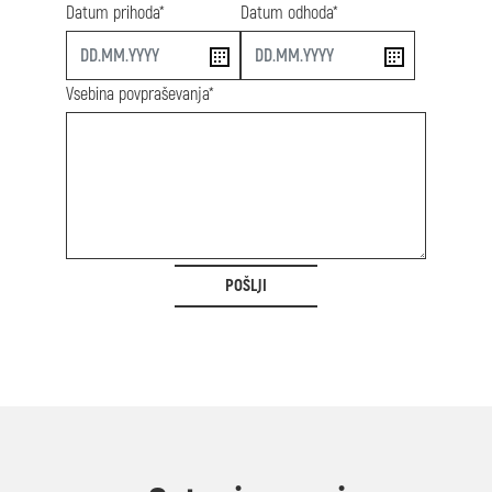
Datum prihoda*
Datum odhoda*
start
end
Vsebina povpraševanja*
POŠLJI