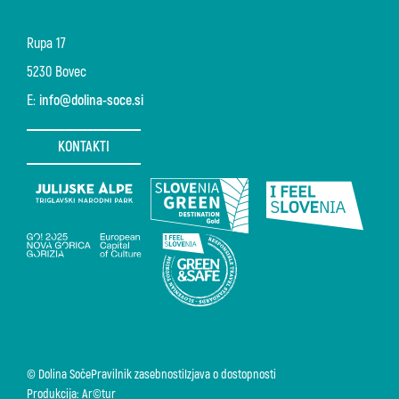
Rupa 17
5230 Bovec
E:
info@dolina-soce.si
KONTAKTI
© Dolina Soče
Pravilnik zasebnosti
Izjava o dostopnosti
Produkcija: Ar©tur