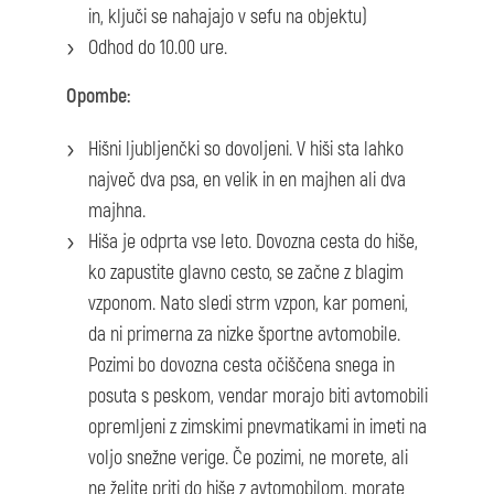
in, ključi se nahajajo v sefu na objektu)
Odhod do 10.00 ure.
Opombe:
Hišni ljubljenčki so dovoljeni. V hiši sta lahko
največ dva psa, en velik in en majhen ali dva
majhna.
Hiša je odprta vse leto. Dovozna cesta do hiše,
ko zapustite glavno cesto, se začne z blagim
vzponom. Nato sledi strm vzpon, kar pomeni,
da ni primerna za nizke športne avtomobile.
Pozimi bo dovozna cesta očiščena snega in
posuta s peskom, vendar morajo biti avtomobili
opremljeni z zimskimi pnevmatikami in imeti na
voljo snežne verige. Če pozimi, ne morete, ali
ne želite priti do hiše z avtomobilom, morate