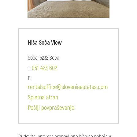
Hiša Soča View
Soča, 5232 Soča
051 423 602
T:
E:
rentalsoffice@sloveniaestates.com
Spletna stran
Pošlji povpraševanje
Čudovita, pravkar prenovljena hiša se nahaja v