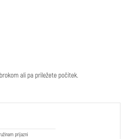
brokom ali pa priležete počitek.
ružinam prijazni