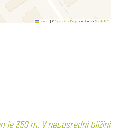
Leaflet
|
©
OpenStreetMap
contributors ©
CARTO
 le 350 m. V neposredni bližini