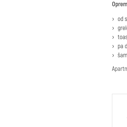
Opre
od s
grel
toa
pa 
šam
Apartm