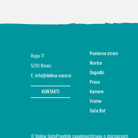
Poslovne strani
Rupa 17
Novice
5230 Bovec
Dogodki
E:
info@dolina-soce.si
Press
KONTAKTI
Kamere
Vreme
Soča Bot
© Dolina Soče
Pravilnik zasebnosti
Izjava o dostopnosti