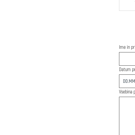
Ime in p
Datum pr
start
Vsebina 