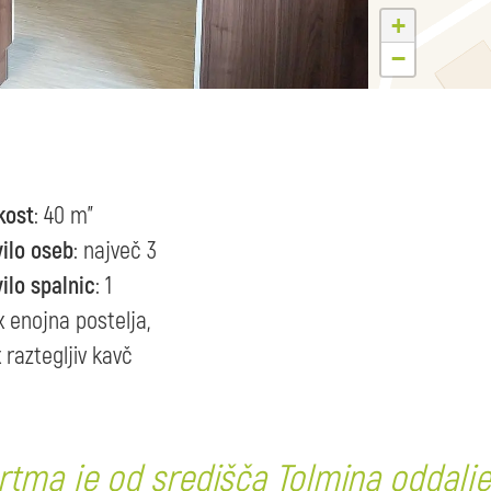
+
−
kost
: 40 m"
vilo oseb
: največ 3
ilo spalnic
: 1
x enojna postelja,
x raztegljiv kavč
rtma je od središča Tolmina oddaljen