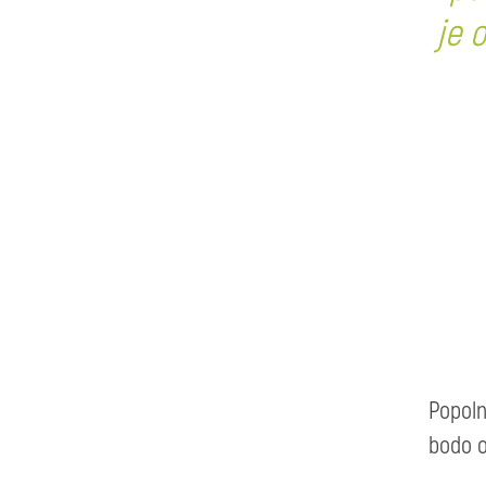
je 
Popoln
bodo o