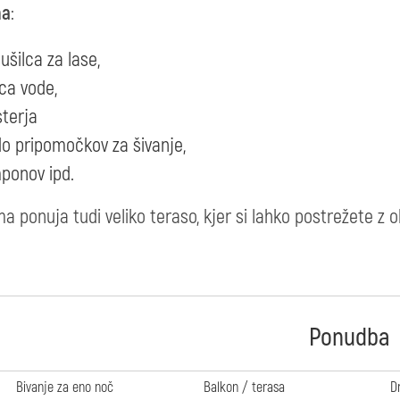
ma
:
ušilca za lase,
ca vode,
sterja
do pripomočkov za šivanje,
ponov ipd.
a ponuja tudi veliko teraso, kjer si lahko postrežete z o
Ponudba
Bivanje za eno noč
Balkon / terasa
D