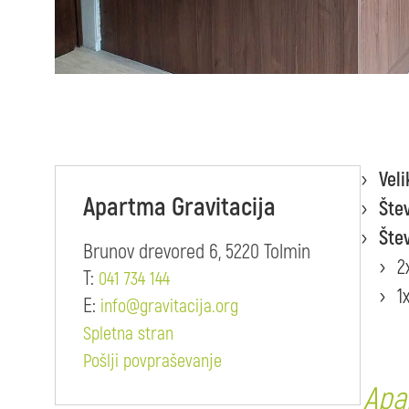
Veli
Apartma Gravitacija
Šte
Štev
Brunov drevored 6, 5220 Tolmin
2
T:
041 734 144
1
E:
info@gravitacija.org
Spletna stran
Pošlji povpraševanje
Apa