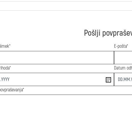
Pošlji povpraše
riimek*
E-pošta*
ihoda*
Datum od
end
povpraševanja*