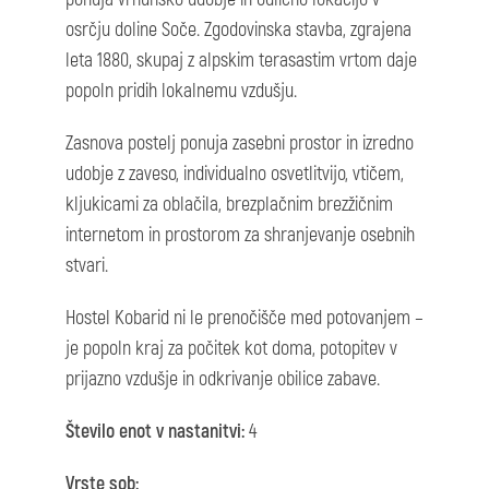
osrčju doline Soče. Zgodovinska stavba, zgrajena
leta 1880, skupaj z alpskim terasastim vrtom daje
popoln pridih lokalnemu vzdušju.
Zasnova postelj ponuja zasebni prostor in izredno
udobje z zaveso, individualno osvetlitvijo, vtičem,
kljukicami za oblačila, brezplačnim brezžičnim
internetom in prostorom za shranjevanje osebnih
stvari.
Hostel Kobarid ni le prenočišče med potovanjem –
je popoln kraj za počitek kot doma, potopitev v
prijazno vzdušje in odkrivanje obilice zabave.
Število enot v nastanitvi:
4
Vrste sob: