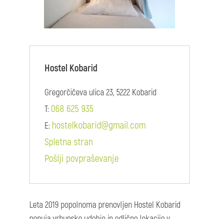
Hostel Kobarid
Gregorčičeva ulica 23, 5222 Kobarid
068 625 935
T:
hostelkobarid@gmail.com
E:
Spletna stran
Pošlji povpraševanje
Leta 2019 popolnoma prenovljen Hostel Kobarid
ponuja vrhunsko udobje in odlično lokacijo v