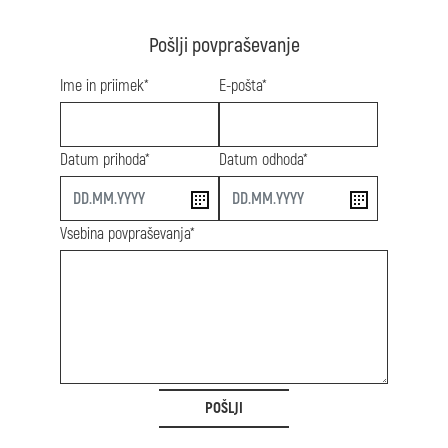
Pošlji povpraševanje
Ime in priimek*
E-pošta*
Datum prihoda*
Datum odhoda*
start
end
Vsebina povpraševanja*
POŠLJI