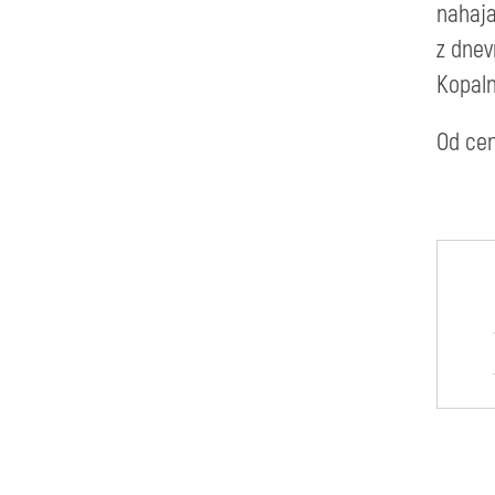
nahaja
z dnev
Kopaln
Od cen