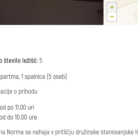
+
−
 število ležišč:
5
apartma, 1 spalnica (5 oseb)
acije o prihodu
od po 11.00 uri
od do 10.00 ure
a Norma se nahaja v pritličju družinske stanovanjske 