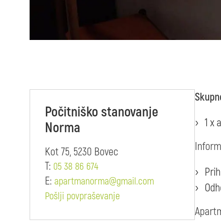
Skupno
Počitniško stanovanje
1 x 
Norma
Inform
Kot 75, 5230 Bovec
T:
05 38 86 674
Prih
E:
apartmanorma@gmail.com
Odh
Pošlji povpraševanje
Apartm