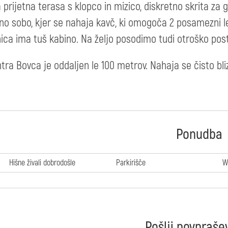
 prijetna terasa s klopco in mizico, diskretno skrita z
no sobo, kjer se nahaja kavč, ki omogoča 2 posamezni le
ica ima tuš kabino. Na željo posodimo tudi otroško post
tra Bovca je oddaljen le 100 metrov. Nahaja se čisto bliz
Ponudba
Hišne živali dobrodošle
Parkirišče
W
Pošlji povpraše