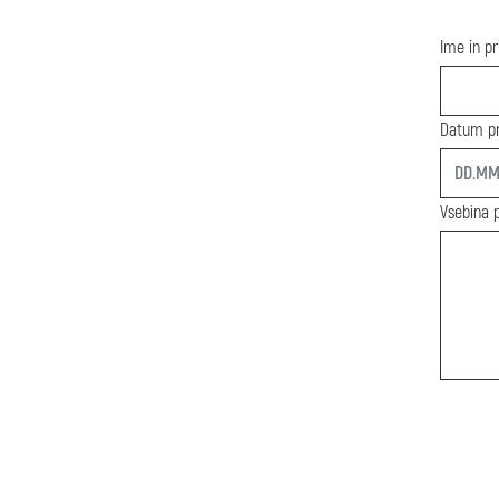
Ime in p
Datum pr
start
Vsebina 