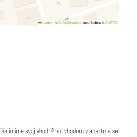
Leaflet
|
©
OpenStreetMap
contributors ©
CARTO
hiše in ima svoj vhod. Pred vhodom v apartma se