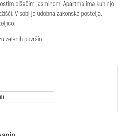
a gostim dišečim jasminom. Apartma ima kuhinjo
žišči. V sobi je udobna zakonska postelja.
eljico.
u zelenih površin.
iFi
vanje