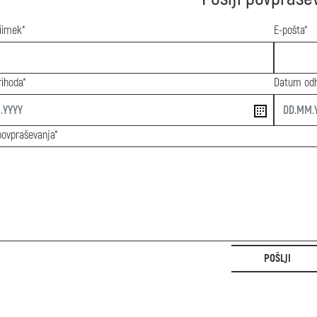
riimek*
E-pošta*
ihoda*
Datum od
end
povpraševanja*
POŠLJI