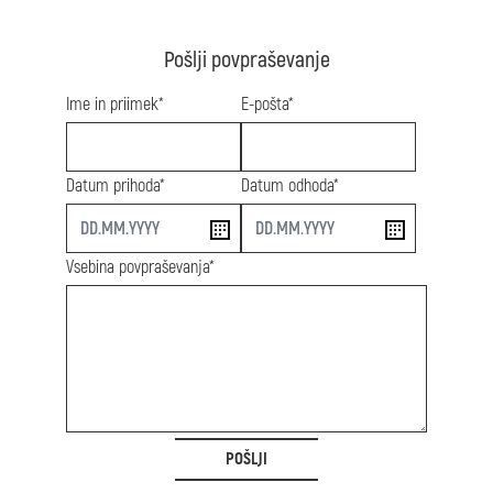
Pošlji povpraševanje
Ime in priimek*
E-pošta*
Datum prihoda*
Datum odhoda*
start
end
Vsebina povpraševanja*
POŠLJI