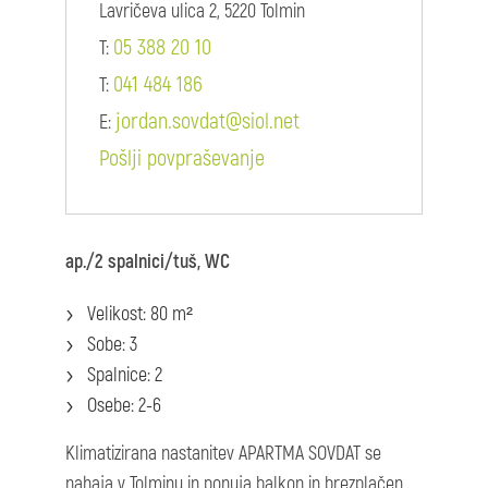
Lavričeva ulica 2, 5220 Tolmin
05 388 20 10
T:
041 484 186
T:
jordan.sovdat@siol.net
E:
Pošlji povpraševanje
ap./2 spalnici/tuš, WC
Velikost: 80 m²
Sobe: 3
Spalnice: 2
Osebe: 2-6
Klimatizirana nastanitev APARTMA SOVDAT se
nahaja v Tolminu in ponuja balkon in brezplačen