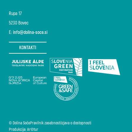
Rupa 17
5230 Bovec
E:
info@dolina-soce.si
KONTAKTI
© Dolina Soče
Pravilnik zasebnosti
Izjava o dostopnosti
Produkcija: Ar©tur