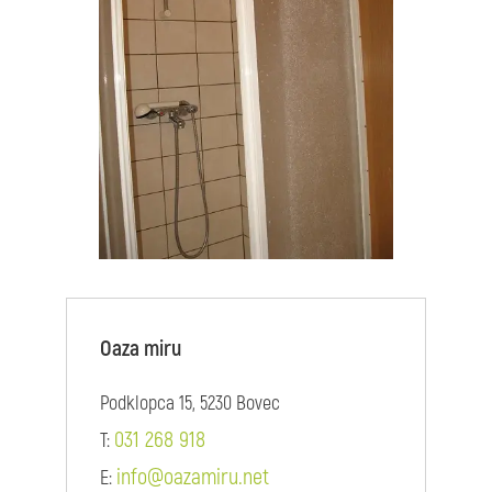
Oaza miru
Podklopca 15, 5230 Bovec
031 268 918
T:
info@oazamiru.net
E: