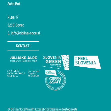
Soča Bot
Rupa 17
5230 Bovec
E:
info@dolina-soce.si
KONTAKTI
© Dolina Soče
Pravilnik zasebnosti
Izjava o dostopnosti