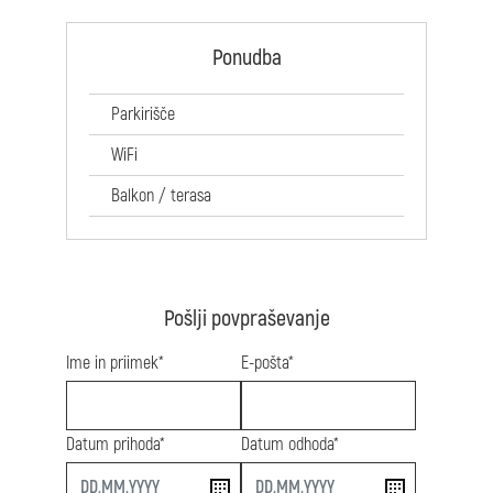
Ponudba
Parkirišče
WiFi
Balkon / terasa
Pošlji povpraševanje
Ime in priimek*
E-pošta*
Datum prihoda*
Datum odhoda*
start
end