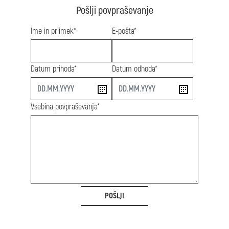
Pošlji povpraševanje
Ime in priimek*
E-pošta*
Datum prihoda*
Datum odhoda*
start
end
Vsebina povpraševanja*
POŠLJI