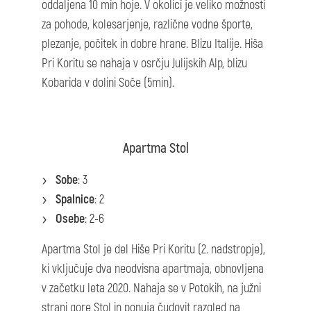
oddaljena 10 min hoje. V okolici je veliko možnosti
za pohode, kolesarjenje, različne vodne športe,
plezanje, počitek in dobre hrane. Blizu Italije. Hiša
Pri Koritu se nahaja v osrčju Julijskih Alp, blizu
Kobarida v dolini Soče (5min).
Apartma Stol
Sobe
: 3
Spalnice
: 2
Osebe
: 2-6
Apartma Stol je del Hiše Pri Koritu (2. nadstropje),
ki vključuje dva neodvisna apartmaja, obnovljena
v začetku leta 2020. Nahaja se v Potokih, na južni
strani gore Stol in ponuja čudovit razgled na