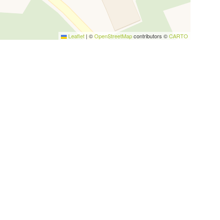
Leaflet
|
©
OpenStreetMap
contributors ©
CARTO