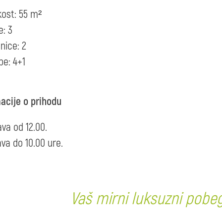
kost: 55 m²
e: 3
nice: 2
be: 4+1
acije o prihodu
ava od 12.00.
va do 10.00 ure.
Vaš mirni luksuzni pobe