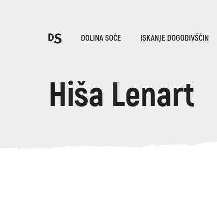
Iz
DOLINA SOČE
ISKANJE DOGODIVŠČIN
Po
Hiša Lenart
TOLMINSKA KORITA
Iskani niz...
Predlogi