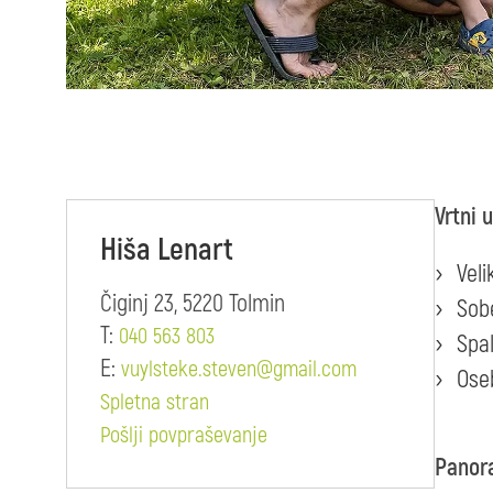
Vrtni 
Hiša Lenart
Veli
Čiginj 23, 5220 Tolmin
Sob
T:
040 563 803
Spal
E:
vuylsteke.steven@gmail.com
Ose
Spletna stran
Pošlji povpraševanje
Panor