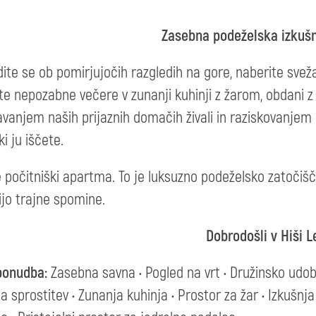
Zasebna podeželska izkušn
ite se ob pomirjujočih razgledih na gore, naberite sveža j
ite nepozabne večere v zunanji kuhinji z žarom, obdani 
vanjem naših prijaznih domačih živali in raziskovanjem o
 ki ju iščete.
le počitniški apartma. To je luksuzno podeželsko zatočišč
ijo trajne spomine.
Dobrodošli v Hiši L
ponudba:
Zasebna savna • Pogled na vrt • Družinsko udobj
a sprostitev • Zunanja kuhinja • Prostor za žar • Izkušnj