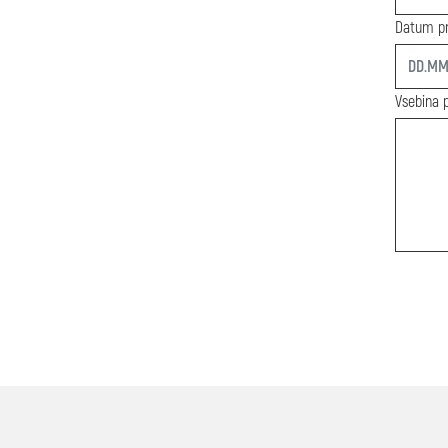
Datum pr
start
Vsebina 