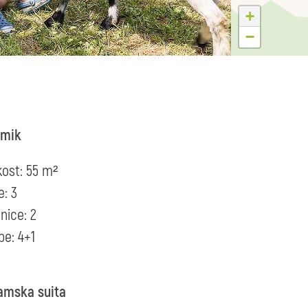
+
−
umik
kost: 55 m²
e: 3
nice: 2
be: 4+1
amska suita