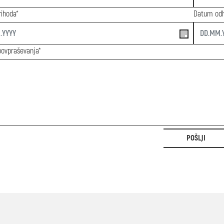
ihoda*
Datum od
end
povpraševanja*
POŠLJI