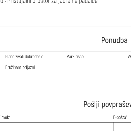
no • Pristajalni prostor za jadralne padalce
Ponudba
Hišne živali dobrodošle
Parkirišče
W
Družinam prijazni
Pošlji povpraše
riimek*
E-pošta*