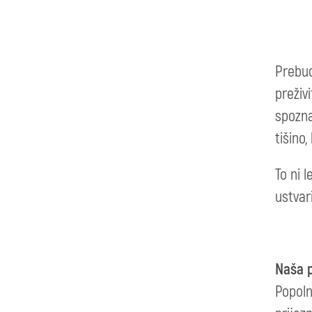
Prebud
preživ
spozna
tišino,
To ni 
ustvar
Naša 
Popoln