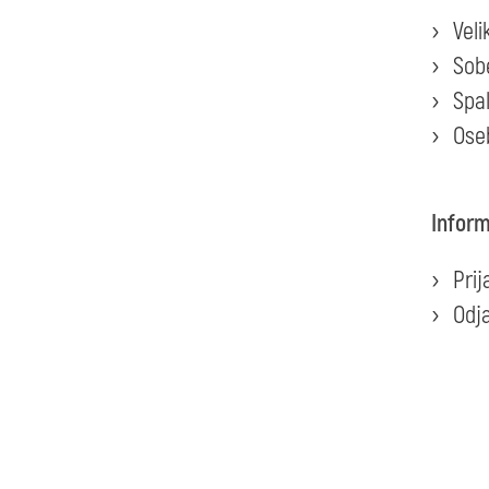
Veli
Sob
Spal
Ose
Inform
Prij
Odja