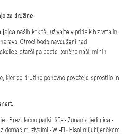
ja za družine
ajca naših kokoši, uživajte v pridelkih z vrta in
z naravo. Otroci bodo navdušeni nad
kolice, starši pa boste končno našli mir in
e, kjer se družine ponovno povežejo, sprostijo in
enart.
e • Brezplačno parkirišče • Zunanja jedilnica •
a z domačimi živalmi • Wi-Fi • Hišnim ljubljenčkom