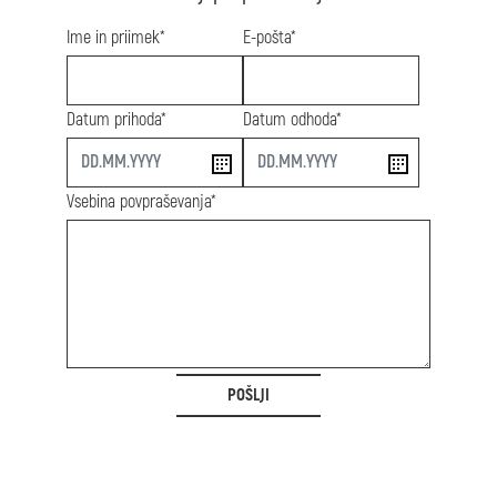
Ime in priimek*
E-pošta*
Datum prihoda*
Datum odhoda*
start
end
Vsebina povpraševanja*
POŠLJI