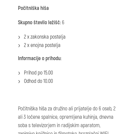
Počitniška hiša
Skupno število ležišč:
6
2 x zakonska postelja
2 x enojna postelja
Informacije o prihodu:
Prihod po 15.00
Odhod do 10.00
Počitniška hiša za družino ali prijatelje do 6 oseb, 2
ali 3 ločene spalnice, opremljena kuhinja, dnevna
soba s televizorjem in radijskim aparatom,
zanimivo knjižnico in filmoteko, brezplačni WIFI,