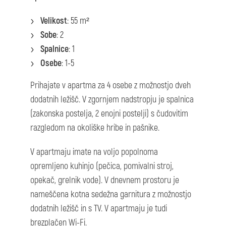
Velikost
: 55 m²
Sobe
: 2
Spalnice
: 1
Osebe
: 1-5
Prihajate v apartma za 4 osebe z možnostjo dveh
dodatnih ležišč. V zgornjem nadstropju je spalnica
(zakonska postelja, 2 enojni postelji) s čudovitim
razgledom na okoliške hribe in pašnike.
V apartmaju imate na voljo popolnoma
opremljeno kuhinjo (pečica, pomivalni stroj,
opekač, grelnik vode). V dnevnem prostoru je
nameščena kotna sedežna garnitura z možnostjo
dodatnih ležišč in s TV. V apartmaju je tudi
brezplačen Wi-Fi.