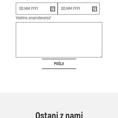
start
end
Vsebina povpraševanja*
POŠLJI
Ostani z nami