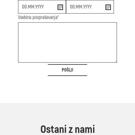
start
end
Vsebina povpraševanja*
POŠLJI
Ostani z nami