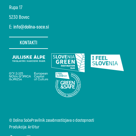
Rupa 17
5230 Bovec
E:
info@dolina-soce.si
KONTAKTI
© Dolina Soče
Pravilnik zasebnosti
Izjava o dostopnosti
Produkcija: Ar©tur