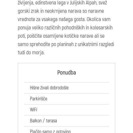
življenja, edinstvena lega v Julijskih Alpah, svež
gorski zrak in neokrnjena narava so naravne
vrednote za vsakega našega gosta. Okolica vam
ponuja veliko različnih pohodniških in kolesarskih
poti, poiščite osamljene kotičke narave ali se
samo sprehodite po planinah z unikatnimi razgledi
tudi do morja.
Ponudba
Hišne živali dobrodošle
Parkirišče
WiFi
Balkon / terasa
Plačilo samo z gotovino