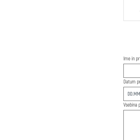
Ime in p
Datum pr
start
Vsebina 