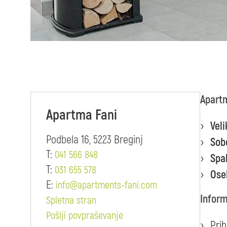
Apartm
Apartma Fani
Veli
Podbela 16, 5223 Breginj
Sob
T:
041 566 848
Spa
T:
031 655 578
Ose
E:
info@apartments-fani.com
Inform
Spletna stran
Pošlji povpraševanje
Prih