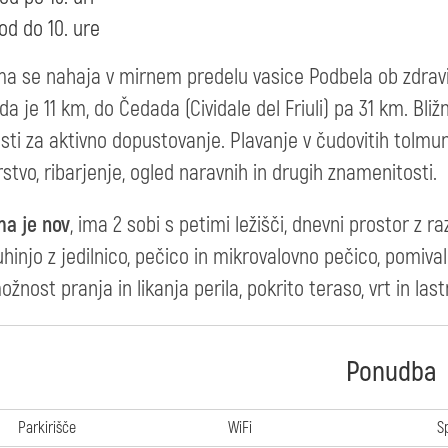
od do 10. ure
a se nahaja v mirnem predelu vasice Podbela ob zdravilni
da je 11 km, do Čedada (Cividale del Friuli) pa 31 km. Bl
ti za aktivno dopustovanje. Plavanje v čudovitih tolmuni
stvo, ribarjenje, ogled naravnih in drugih znamenitosti.
a je nov
, ima 2 sobi s petimi ležišči, dnevni prostor z ra
uhinjo z jedilnico, pečico in mikrovalovno pečico, pomivaln
ožnost pranja in likanja perila, pokrito teraso, vrt in last
Ponudba
Parkirišče
WiFi
S