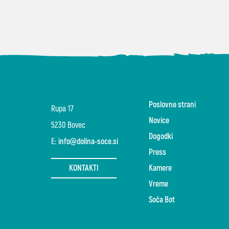
Poslovne strani
Rupa 17
Novice
5230 Bovec
Dogodki
E:
info@dolina-soce.si
Press
KONTAKTI
Kamere
Vreme
Soča Bot