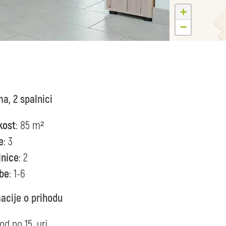
+
−
a, 2 spalnici
kost
: 85 m²
e
: 3
lnice
: 2
be
: 1-6
acije o prihodu
od po 15. uri