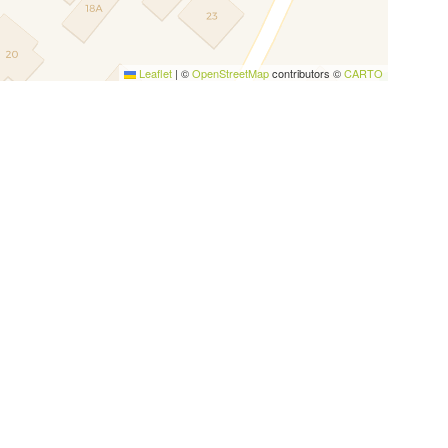
Leaflet
|
©
OpenStreetMap
contributors ©
CARTO