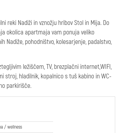
 reki Nadiži in vznožju hribov Stol in Mija. Do
ižnja okolica apartmaja vam ponuja veliko
h Nadiže, pohodništvo, kolesarjenje, padalstvo,
ztegljivim ležiščem, TV, brezplačni internet,WIFI,
i stroj, hladilnik, kopalnico s tuš kabino in WC-
no parkirišče.
pa / wellness