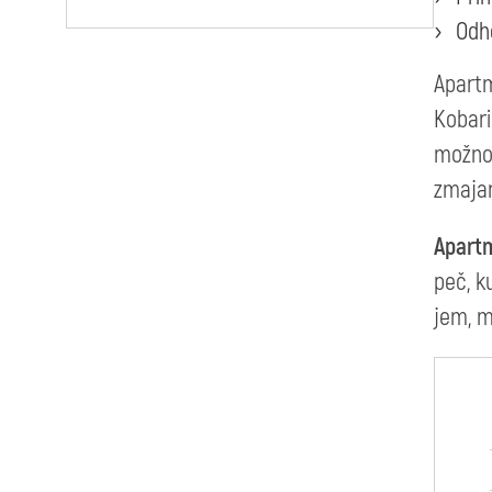
Odh
Apartm
Kobari
možnos
zmajar
Apartm
peč, k
jem, m