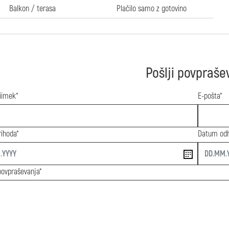
Balkon / terasa
Plačilo samo z gotovino
Pošlji povpraše
riimek*
E-pošta*
ihoda*
Datum od
end
povpraševanja*