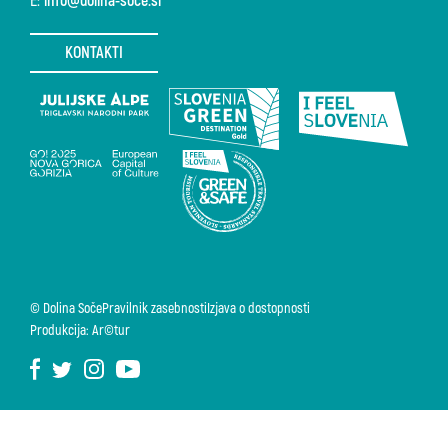
E:
info@dolina-soce.si
KONTAKTI
© Dolina Soče
Pravilnik zasebnosti
Izjava o dostopnosti
Produkcija: Ar©tur