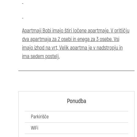
Apartmaji Bobi imajo štiri ločene apartmaje. V pritličju
dva apartmaja za 2 osebi in enega za 3 osebe. Vsi
imajo izhod na vrt, Velik apartma je v nadstropju in
ima sedem postelj.
Ponudba
Parkirišče
WiFi