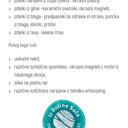
izdelki narejeni iz fuzije stekla • okrasni pladnji,
izdelki iz gline • keramični svečniki, okrasni magneti,
izdelki iz blaga • predpasniki za odrasle in otroke, punčke
iz blaga, slinčki, prtički
izdelki iz lesa • lesene črke
Poleg tega tudi
unikatni nakit,
različne turistične spominke • okrasni magneti z motivi iz
lokalnega okolja,
slike na platnu ter
različne voščilnice narejene s tehniko embossing