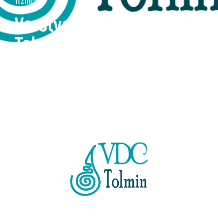
Tržnica
Varstveno delovni center
Tolmin