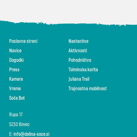
Poslovne strani
Nastanitve
Novice
Aktivnosti
Dogodki
Pohodništvo
Press
Tolminska korita
Kamere
Juliana Trail
Vreme
Trajnostna mobilnost
Soča Bot
Rupa 17
5230 Bovec
E:
info@dolina-soce.si