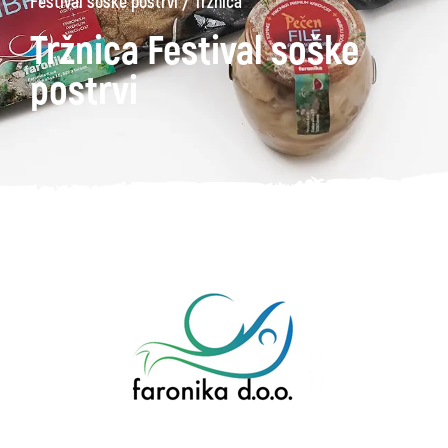
/
Festival soške postrvi
Tržnica
Tržnica Festival soške
postrvi