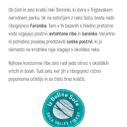
Ob čisti in zelo kratki reki Tolminki, ki izvira v Triglavskem
narodnem parku, tik na sotočjem z reko Sočo, boste našli
ribogojnico
Faronika
. Tam v 14 bazenih s hladno pretočno
vodo vzgajajo postrvi:
avtohtone ribe
in
šarenko
. Verjetno
ni potrebno posebej predstaviti
soške postrvi
, ki jo
namesto na krožnike raje vlagajo v okoliške reke.
Njihove konzumne ribe zelo radi jedo otroci v okoliških
vrtcih in šolah. Tudi zato, ker jih v ribogojnici ročno
popolnoma očistijo in so čisto brez koščic.