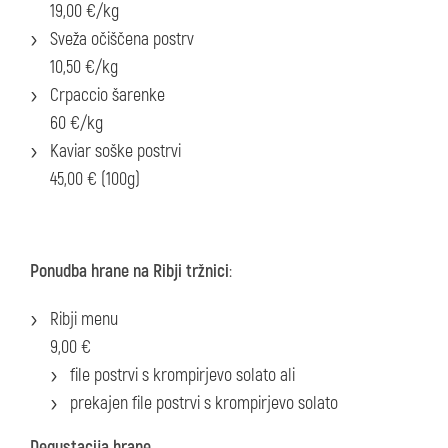
19,00 €/kg
Sveža očiščena postrv
10,50 €/kg
Crpaccio šarenke
60 €/kg
Kaviar soške postrvi
45,00 € (100g)
Ponudba hrane na Ribji tržnici
:
Ribji menu
9,00 €
file postrvi s krompirjevo solato ali
prekajen file postrvi s krompirjevo solato
Degustacija hrane