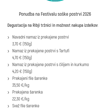
Ponudba na Festivalu soške postrvi 2026
Degustacija na Ribji tržnici in možnost nakupa izdelkov
:
Navadni namaz iz prekajene postrvi
3,70 € (150g)
Namaz iz prekajene postrvi s Tartufi
4,70 € (150g)
Namaz iz prekajene postrvi s čilijem in kurkumo
4,20 € (150g)
Prekajeni file šarenke
35,50 €/kg
Prekajena šarenka
22,30 €/kg
Svež file šarenke