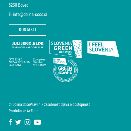
5230 Bovec
E:
info@dolina-soce.si
KONTAKTI
© Dolina Soče
Pravilnik zasebnosti
Izjava o dostopnosti
Produkcija: Ar©tur