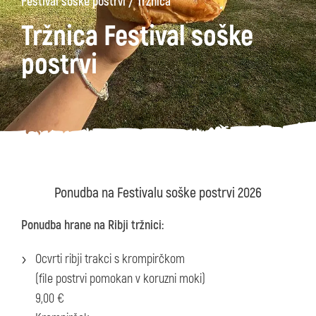
/
Festival soške postrvi
Tržnica
Tržnica Festival soške
postrvi
Ponudba na Festivalu soške postrvi 2026
Ponudba hrane na Ribji tržnici:
Ocvrti ribji trakci s krompirčkom
(file postrvi pomokan v koruzni moki)
9,00 €