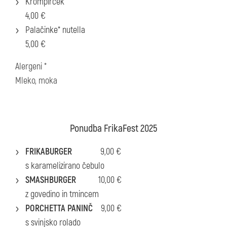
Krompirček
4,00 €
Palačinke* nutella
5,00 €
Alergeni *
​Mleko, moka
Ponudba FrikaFest 2025
FRIKABURGER
9,00 €
​s karamelizirano čebulo
SMASHBURGER
10,00 €
z govedino in tmincem
PORCHETTA PANINČ
9,00 €
s svinjsko rolado