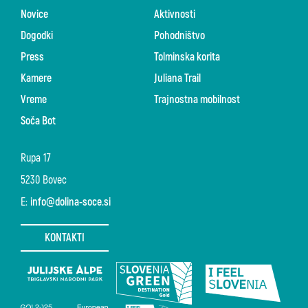
Novice
Aktivnosti
Dogodki
Pohodništvo
Press
Tolminska korita
Kamere
Juliana Trail
Vreme
Trajnostna mobilnost
Soča Bot
Rupa 17
5230 Bovec
E:
info@dolina-soce.si
KONTAKTI