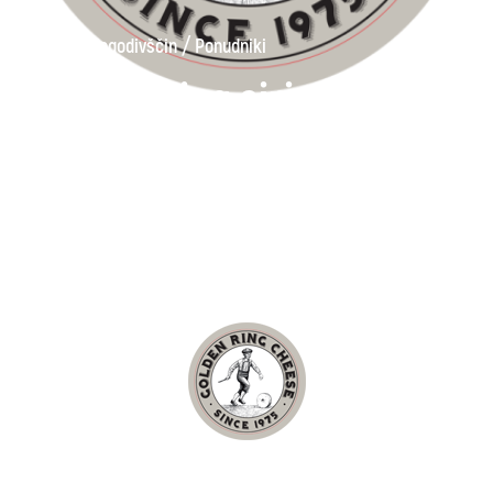
/
Iskanje dogodivščin
Ponudniki
Golden Ring siri