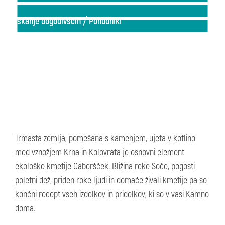
/
Iskanje dogodivščin
Ponudniki
Eko Kmetija Gabršček
Trmasta zemlja, pomešana s kamenjem, ujeta v kotlino
med vznožjem Krna in Kolovrata je osnovni element
ekološke kmetije Gaberšček. Bližina reke Soče, pogosti
poletni dež, priden roke ljudi in domače živali kmetije pa so
končni recept vseh izdelkov in pridelkov, ki so v vasi Kamno
doma.