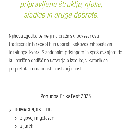
pripravljene štruklje, njoke,
sladice in druge dobrote.
Njihova zgodba temelji na družinski povezanosti,
tradicionalnih receptih in uporabi kakovostnih sestavin
lokalnega izvora. S sodobnim pristopom in spoštovanjem do
kulinarične dediščine ustvarjajo izdelke, v katerih se
prepletata domačnost in ustvarjalnost.
Ponudba FrikaFest 2025
DOMAČI NJOKI
11€
z govejim golažem
z jurčki