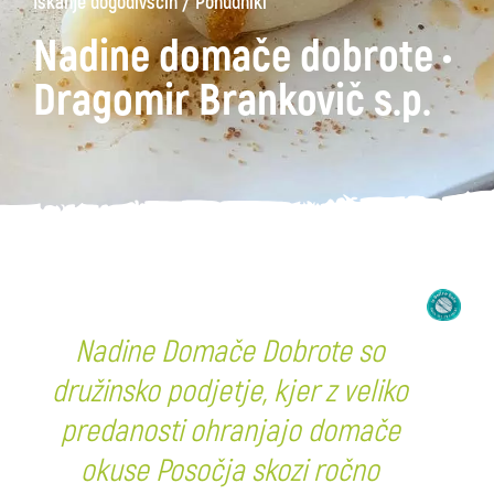
/
Iskanje dogodivščin
Ponudniki
Nadine domače dobrote •
Dragomir Brankovič s.p.
Nadine Domače Dobrote so
družinsko podjetje, kjer z veliko
predanosti ohranjajo domače
okuse Posočja skozi ročno