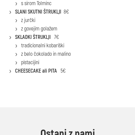
s sirom Tolminc
SLANI SKUTNI ŠTRUKLJI
8€
z jurčki
z govejim golažem
SKLADKI ŠTRUKLJI
7€
tradicionalni kobariški
z belo čokolado in malino
pistacijini
CHEESECAKE ali PITA
5€
Ostani z nami