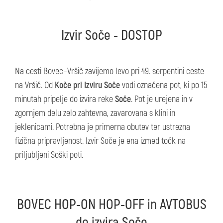
Izvir Soče - DOSTOP
Na cesti Bovec–Vršič zavijemo levo pri 49. serpentini ceste
na Vršič. Od
Koče pri Izviru Soče
vodi označena pot, ki po 15
minutah pripelje do izvira reke
Soče
. Pot je urejena in v
zgornjem delu zelo zahtevna, zavarovana s klini in
jeklenicami. Potrebna je primerna obutev ter ustrezna
fizična pripravljenost. Izvir Soče je ena izmed točk na
priljubljeni Soški poti.
BOVEC HOP-ON HOP-OFF in AVTOBUS
do izvira Soče