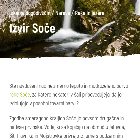
/
/
Iskanje dogodivščin
Narava
Reke in jezera
Izvir Soče
Ste navdušeni nad neizmerno lepoto in modrozeleno barvo
reke Soče
, za katero nekateri v šali pripovedujejo, da jo
izdelujejo v posebni tovarni barvil?
Zgodba smaragdne kraljice Soče je povsem drugačna in
nadvse prvinska. Vode, ki se kopičijo na območju Jalovca,
Šit, Travnika in Mojstrovke privrejo iz jame s podzemnim