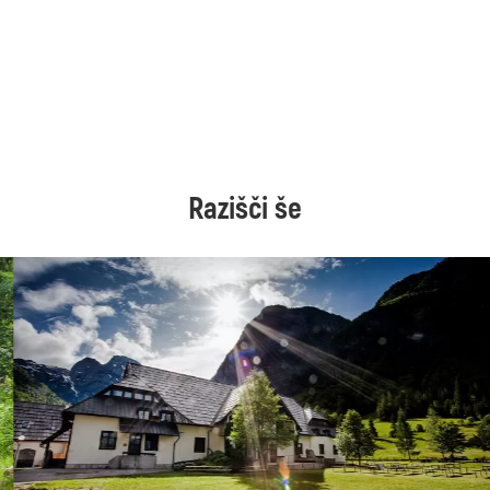
Razišči še