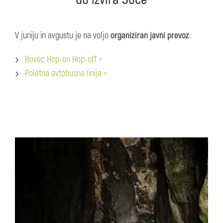
V juniju in avgustu je na voljo
organiziran javni prevoz
:
Bovec Hop-on Hop-off >
Poletna avtobusna linija >