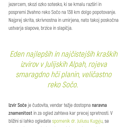
jezercem, skozi ozko sotesko, ki se kmalu razširi in
pospremi živahno reko Sočo na 138 km dolgo popotovanje.
Najprej skrita, skrivnostna in umirjena, nato takoj poskočna
ustvarja slapove, brzice in slapičja.
Eden najlepših in najčistejših kraških
izvirov v Julijskih Alpah, rojeva
smaragdno hči planin, veličastno
reko Sočo.
Izvir Soče
je čudovita, vendar težje dostopna
naravna
znamenitost
in za ogled zahteva kar precej spretnosti. V
bližini si lahko ogledate
spomenik dr. Juliusu Kugyju
, se