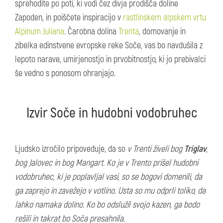
sprehodite po poti, ki vodi čez divja prodišča doline
Zapoden, in poiščete inspiracijo v
rastlinskem alpskem vrtu
Alpinum Juliana
. Čarobna dolina
Trenta
, domovanje in
zibelka edinstvene evropske reke Soče, vas bo navdušila z
lepoto narave, umirjenostjo in prvobitnostjo, ki jo prebivalci
še vedno s ponosom ohranjajo.
Izvir Soče in hudobni vodobruhec
Ljudsko izročilo pripoveduje, da so
v Trenti živeli bog
Triglav
,
bog Jalovec in bog Mangart. Ko je v Trento prišel hudobni
vodobruhec, ki je poplavljal vasi, so se bogovi domenili, da
ga zaprejo in zavežejo v votlino. Usta so mu odprli toliko, da
lahko namaka dolino. Ko bo odslužil svojo kazen, ga bodo
rešili in takrat bo Soča presahnila.