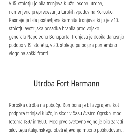
V 15. stoletju je bila trdnjava Kluže lesena utrdba,
namenjena preprečevanju turških vpadov na Koroško.
Kasneje je bila postavljena kamnita trdnjava, ki jo je v 18.
stoletju avstrijska posadka branila pred vojsko
generala Napoleona Bonaparta. Trdnjava je dobila današnjo
podobo v 19. stoletju, v 20. stoletju pa odigra pomembno
vlogo na soški fronti.
Utrdba Fort Hermann
Koroška utrdba na pobočju Rombona je bila zgrajena kot
podpora trdnjavi Kluže, in sicer v času Avstro-Ogrske, med
letoma 1897 in 1900. Med prvo svetovno vojno je bila zaradi
silovitega italijanskega obstreljevanja močno poškodovana.