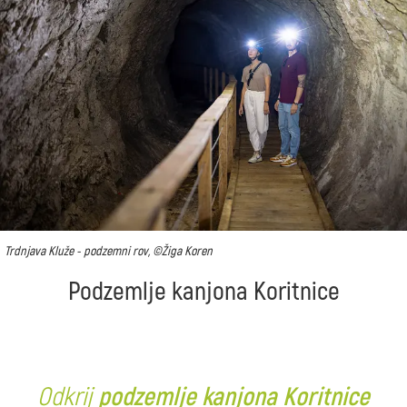
Trdnjava Kluže - podzemni rov, ©Žiga Koren
Podzemlje kanjona Koritnice
Odkrij
podzemlje kanjona Koritnice