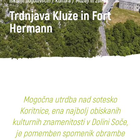
/
/
Iskanje dogodivščin
Kultura
Muzeji in zbirke
Trdnjava Kluže in Fort
Hermann
Mogočna utrdba nad sotesko
Koritnice, ena najbolj obiskanih
kulturnih znamenitosti v Dolini Soče,
je pomemben spomenik obrambe