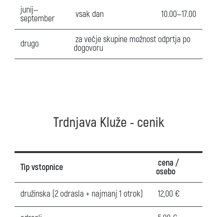
junij—
vsak dan
10.00—17.00
september
za večje skupine možnost odprtja po
drugo
dogovoru
Trdnjava Kluže - cenik
cena /
Tip vstopnice
osebo
družinska (2 odrasla + najmanj 1 otrok)
12,00 €