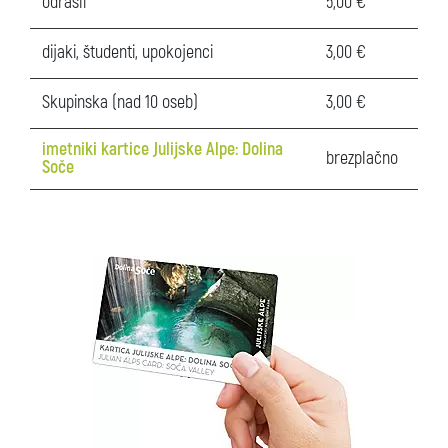
odrasli
5,00 €
dijaki, študenti, upokojenci
3,00 €
Skupinska (nad 10 oseb)
3,00 €
imetniki kartice
Julijske Alpe: Dolina
brezplačno
Soče