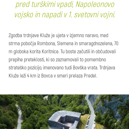
pred turškimi vpadi, Napoleonovo
vojsko in napadi v 1. svetovni vojni.
Zgodba trdnjave Kluže je ujeta v izjemno naravo, med
strma pobočja Rombona, Slemena in smaragdnozelena, 70
m globoka korita Koritnice. Tu boste začutili in občudovali
prepihe preteklosti, ki so zaznamovali to pomembno
strateško pozicijo, imenovano tudi Bovška vrata. Trdnjava
Kluže leži 4 km iz Bovca v smeri prelaza Predel.