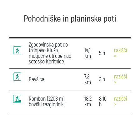
Pohodniške in planinske poti
Zgodovinska pot do
trdnjave Kluže,
14,1
razišči
5 h
mogočne utrdbe nad
km
>
sotesko Koritnice
7,2
razišči
Bavšica
3 h
km
>
Rombon (2208 m),
18,2
8:10
razišči
bovški razglednik
km
h
>