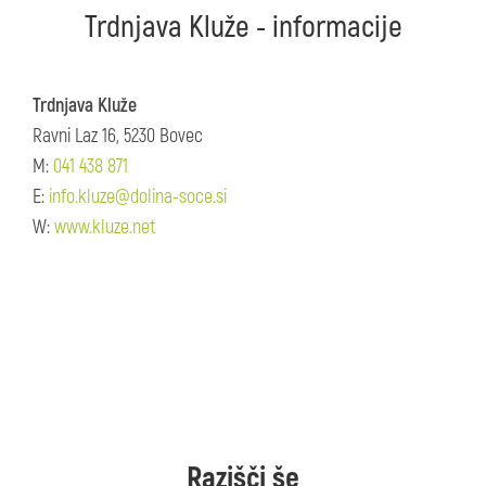
Trdnjava Kluže - informacije
Trdnjava Kluže
Ravni Laz 16, 5230 Bovec
M:
041 438 871
E:
info.kluze@dolina-soce.si
W:
www.kluze.net
Razišči še