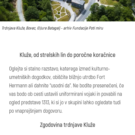
Trdnjava Kluže, Bovec, ©Jure Batagelj - arhiv Fundacije Poti miru
Kluže, od strelskih lin do poročne koračnice
Oglejte si stalno razstavo, katerega izmed kulturno-
umetniških dogodkov, obiščite bližnjo utrdbo Fort
Hermann ali dahnite “usodni da”. Ne bodite presenečeni, če
vas bodo ob cesti ustavili uniformirani vojaki in povabili na
ogled predstave 1313, ki si jo v skupini lahko ogledate tudi
po vnaprejšnjem dogovoru.
Zgodovina trdnjave Kluže