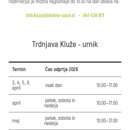
rezervacija je možna najpozneje do 10.30 na dan obiska na:
info.kluze@dolina-soce.si
•
041 438 871
Trdnjava Kluže - urnik
Termin
Čas odprtja 2026
3., 4., 5., 6.
vsak dan
10.00—17.00
april
petek, sobota in
april
10.00—17.00
nedelja
petek, sobota in
maj
10.00—17.00
nedelja