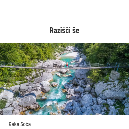
Razišči še
Reka Soča