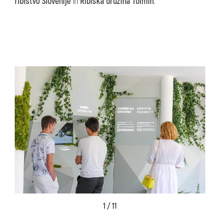
ribištvo Slovenije
in
Ribiška družina Tolmin
.
1 / 11