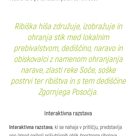
Ribiška hiša združuje, izobražuje in
ohranja stik med lokalnim
prebivalstvom, dediščino, naravo in
obiskovalci z namenom ohranjanja
narave, zlasti reke Soče, soške
postrvi ter ribištva in s tem dediščine
Zgornjega Posočja.
Interaktivna razstava
Interaktivna razstava
, ki se nahaja v pritličju, predstavlja
eno izmed najbolj priljubljenih oblik športnega ribolova -