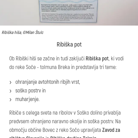
Ribiška hiša, ©Milan Štulc
Ribiška pot
Ob Ribiški hiši se začne in tudi zaključi
Ribiška pot
, ki vodi
do reke Soče - tolmuna Breka in predstavlja tri teme:
ohranjanje avtohtonih ribjih vrst,
soško postrv in
muharjenje.
Ribiče s celega sveta na ribolov v Soško dolino privablja
predvsem ohranjeno naravno okolje in soška postrv. Na
območju občine Bovec z reko Sočo upravljata
Zavod za