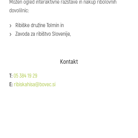
Možen ogled interaktivne razstave in nakup ribolovnih
dovolilnic:
Ribiške družine Tolmin in
Zavoda za ribištvo Slovenije,
Kontakt
T:
05 384 19 29
E:
ribiskahisa@bovec.si