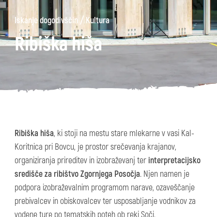
/
Iskanje dogodivščin
Kultura
Ribiška hiša
Ribiška hiša
, ki stoji na mestu stare mlekarne v vasi Kal-
Koritnica pri Bovcu, je prostor srečevanja krajanov,
organiziranja prireditev in izobraževanj ter
interpretacijsko
središče za ribištvo Zgornjega Posočja
. Njen namen je
podpora izobraževalnim programom narave, ozaveščanje
prebivalcev in obiskovalcev ter usposabljanje vodnikov za
vodene ture po tematskih poteh ob reki Soči.