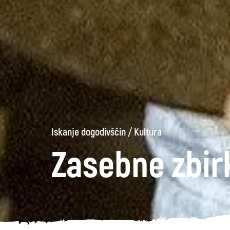
Iskanje dogodivščin
/
Kultura
Zasebne zbir