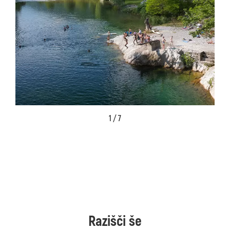
1 / 7
Razišči še