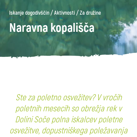
/
/
Iskanje dogodivščin
Aktivnosti
Za družine
Naravna kopališča
Ste za poletno osvežitev? V vročih
poletnih mesecih so obrežja rek v
Dolini Soče polna iskalcev poletne
osvežitve, dopustniškega poležavanja