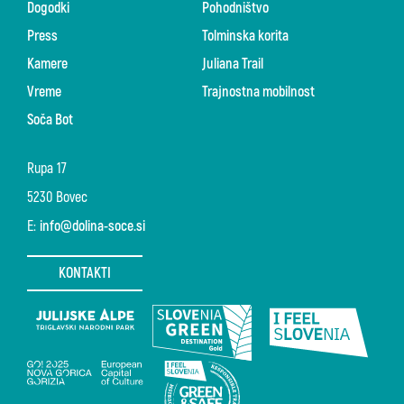
Dogodki
Pohodništvo
Press
Tolminska korita
Kamere
Juliana Trail
Vreme
Trajnostna mobilnost
Soča Bot
Rupa 17
5230 Bovec
E:
info@dolina-soce.si
KONTAKTI