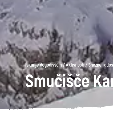
Iskanje dogodivščin
/
Aktivnosti
/
Snežne rados
Smučišče Kan