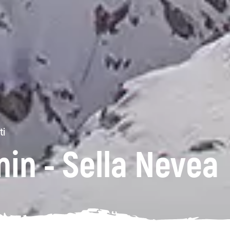
ti
in - Sella Nevea