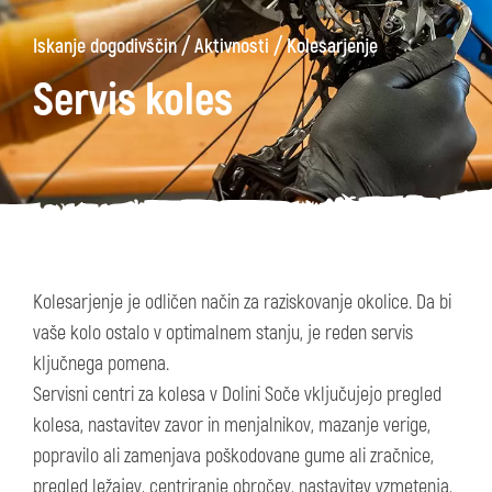
/
/
Iskanje dogodivščin
Aktivnosti
Kolesarjenje
Servis koles
Kolesarjenje je odličen način za raziskovanje okolice. Da bi
vaše kolo ostalo v optimalnem stanju, je reden servis
ključnega pomena.
Servisni centri za kolesa v Dolini Soče vključujejo pregled
kolesa, nastavitev zavor in menjalnikov, mazanje verige,
popravilo ali zamenjava poškodovane gume ali zračnice,
pregled ležajev, centriranje obročev, nastavitev vzmetenja,