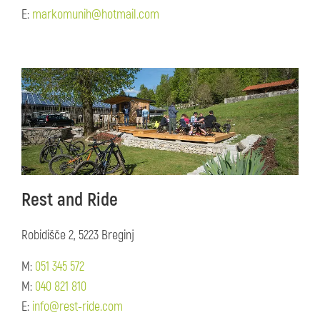
E:
markomunih@hotmail.com
Rest and Ride
Robidišče 2, 5223 Breginj
M:
051 345 572
M:
040 821 810
E:
info@rest-ride.com