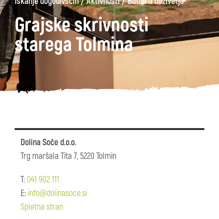
/
/
Iskanje dogodivščin
Aktivnosti
Butična doživetja
Grajske skrivnosti
starega Tolmina
Dolina Soče d.o.o.
Trg maršala Tita 7, 5220 Tolmin
T:
041 902 111
E:
info@dolinasoce.si
Spletna stran