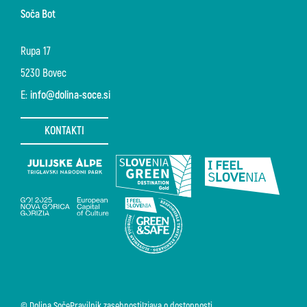
Soča Bot
Rupa 17
5230 Bovec
E:
info@dolina-soce.si
KONTAKTI
© Dolina Soče
Pravilnik zasebnosti
Izjava o dostopnosti