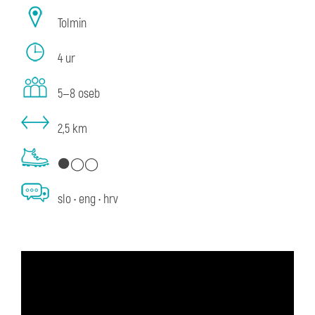
Tolmin
4 ur
5—8 oseb
2,5 km
⚫◯◯
slo • eng • hrv