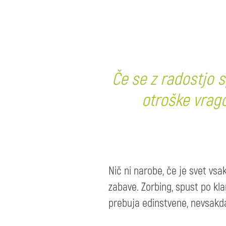
Če se z radostjo s
otroške vrago
Nič ni narobe, če je svet vsa
zabave. Zorbing, spust po kla
prebuja edinstvene, nevsakdan