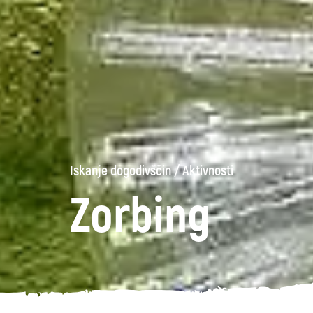
Iskanje dogodivščin
/
Aktivnosti
Zorbing