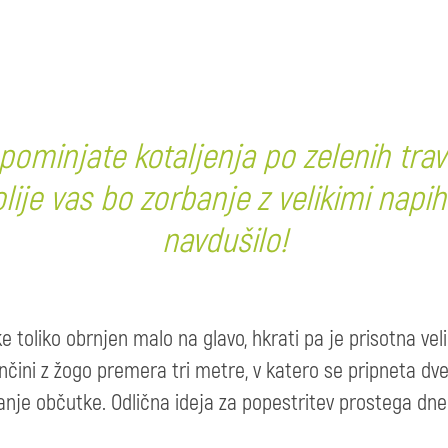
pominjate kotaljenja po zelenih travn
lije vas bo zorbanje z velikimi napih
navdušilo!
ke toliko obrnjen malo na glavo, hkrati pa je prisotna v
nčini z žogo premera tri metre, v katero se pripneta dve o
je občutke. Odlična ideja za popestritev prostega dne a