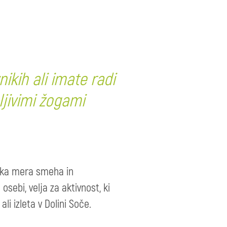
ikih ali imate radi
ljivimi žogami
elika mera smeha in
sebi, velja za aktivnost, ki
li izleta v Dolini Soče.