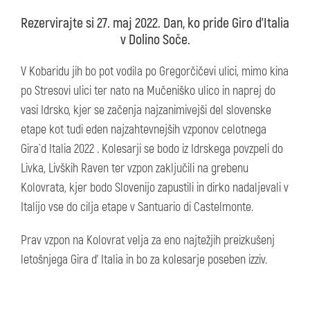
Rezervirajte si 27. maj 2022. Dan, ko pride Giro d'Italia
v Dolino Soče.
V Kobaridu jih bo pot vodila po Gregorčičevi ulici, mimo kina
po Stresovi ulici ter nato na Mučeniško ulico in naprej do
vasi Idrsko, kjer se začenja najzanimivejši del slovenske
etape kot tudi eden najzahtevnejših vzponov celotnega
Gira`d Italia 2022 . Kolesarji se bodo iz Idrskega povzpeli do
Livka, Livških Raven ter vzpon zaključili na grebenu
Kolovrata, kjer bodo Slovenijo zapustili in dirko nadaljevali v
Italijo vse do cilja etape v Santuario di Castelmonte.
Prav vzpon na Kolovrat velja za eno najtežjih preizkušenj
letošnjega Gira d' Italia in bo za kolesarje poseben izziv.