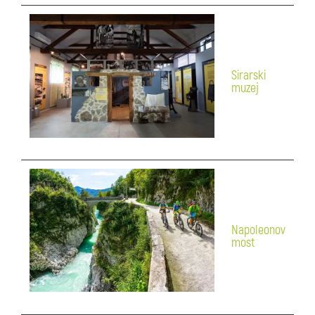
Sirarski
muzej
Napoleonov
most