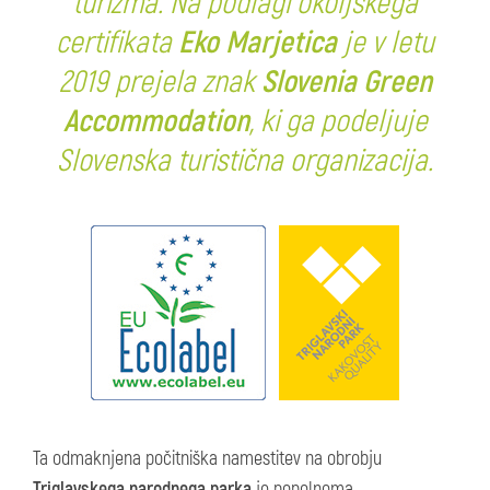
turizma. Na podlagi okoljskega
certifikata
Eko Marjetica
je v letu
2019 prejela znak
Slovenia Green
Accommodation
, ki ga podeljuje
Slovenska turistična organizacija.
Ta odmaknjena počitniška namestitev na obrobju
Triglavskega narodnega parka
je popolnoma