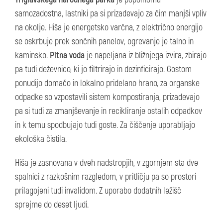
samozadostna, lastniki pa si prizadevajo za čim manjši vpliv
na okolje. Hiša je energetsko varčna, z električno energijo
se oskrbuje prek sončnih panelov, ogrevanje je talno in
kaminsko.
Pitna voda
je napeljana iz bližnjega izvira, zbirajo
pa tudi deževnico, ki jo filtrirajo in dezinficirajo. Gostom
ponudijo domačo in lokalno pridelano hrano, za organske
odpadke so vzpostavili sistem kompostiranja, prizadevajo
pa si tudi za zmanjševanje in recikliranje ostalih odpadkov
in k temu spodbujajo tudi goste. Za čiščenje uporabljajo
ekološka čistila.
Hiša je zasnovana v dveh nadstropjih, v zgornjem sta dve
spalnici z razkošnim razgledom, v pritličju pa so prostori
prilagojeni tudi invalidom. Z uporabo dodatnih ležišč
sprejme do deset ljudi.