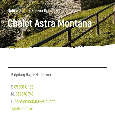
/
Dolina Soče
Zelena Dolina Soče
Chalet Astra Montana
Poljubinj 6a, 5220 Tolmin
T:
05 381 0 155
M:
031 376 749
E:
penzion.kobala@siol.net
Spletna stran