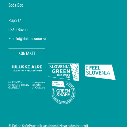
Soča Bot
Rupa 17
5230 Bovec
E:
info@dolina-soce.si
KONTAKTI
© Dolina Soče
Pravilnik zasebnosti
Izjava o dostopnosti