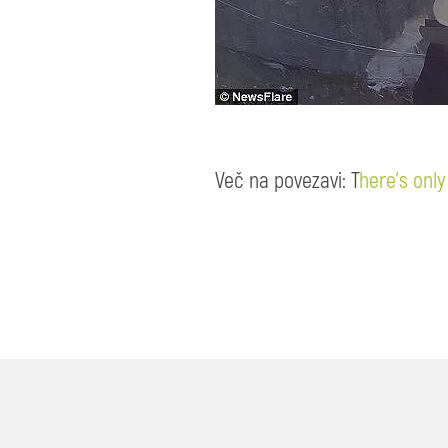
Več na povezavi: T
here’s onl