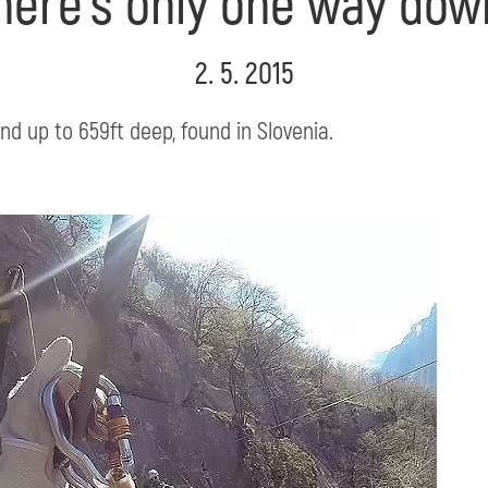
here’s only one way dow
2. 5. 2015
and up to 659ft deep, found in Slovenia.