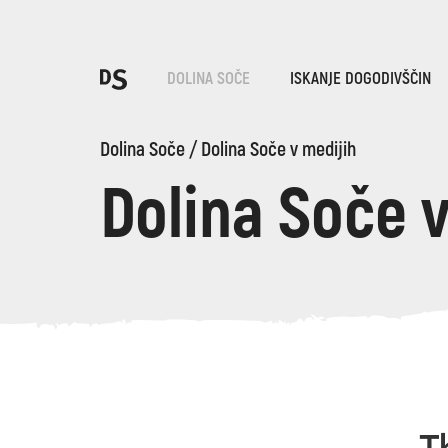
Iz
DOLINA SOČE
ISKANJE DOGODIVŠČIN
Po
Dolina Soče
/
Dolina Soče v medijih
Dolina Soče 
TOLMINSKA KORITA
Iskani niz...
Predlogi