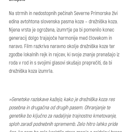
Na strmih in nedostopnih pečinah Severne Primorske živi
edina avtohtona slovenska pasma koze – drežniška koza.
Njena vrsta je ogrožena, izumrtje pa bi pomenilo konec
generacij dolgo trajajoče harmonije med človekom in
naravo. Film razkriva naravno okolje drežniške koze ter
zgodbe lokalnih rejk in rejcev, ki svoje znanje prenašajo iz
roda v rod in s svojimi glasovi skušajo preprečiti, da bi
drežniška koza izumrla.
»Genetske raziskave kažejo, kako je drežniška koza res
posebna in drugačna od drugih pasem. Ohranjanje te
genetike bo ključno za nadaljnje trajnostno kmetovanje,
sploh zaradi podnebnih sprememb. Zelo hitro lahko pride