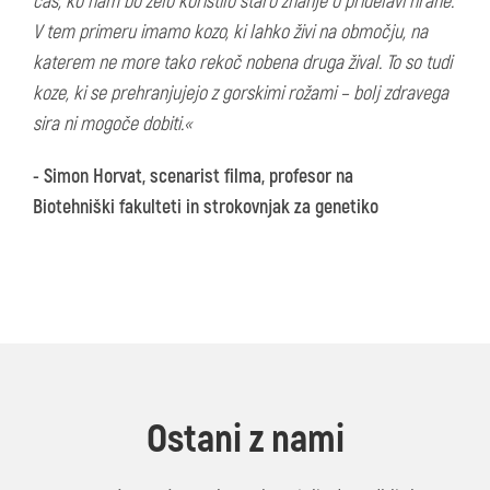
čas, ko nam bo zelo koristilo staro znanje o pridelavi hrane.
V tem primeru imamo kozo, ki lahko živi na območju, na
katerem ne more tako rekoč nobena druga žival. To so tudi
koze, ki se prehranjujejo z gorskimi rožami – bolj zdravega
sira ni mogoče dobiti.«
- Simon Horvat, scenarist filma, profesor na
Biotehniški fakulteti in strokovnjak za genetiko
Ostani z nami