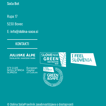
Soča Bot
Rupa 17
5230 Bovec
E:
info@dolina-soce.si
KONTAKTI
© Dolina Soče
Pravilnik zasebnosti
Izjava o dostopnosti