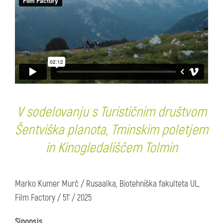
V sodelovanju s Turističnim društvom
Šentviška planota, Tminskim poletjem
in Kinogledališčem Tolmin
Marko Kumer Murč / Rusaalka, Biotehniška fakulteta UL,
Film Factory / 51’ / 2025
Sinopsis