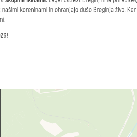
 našimi koreninami in ohranjajo dušo Breginja živo. Ker l
mi.
026!