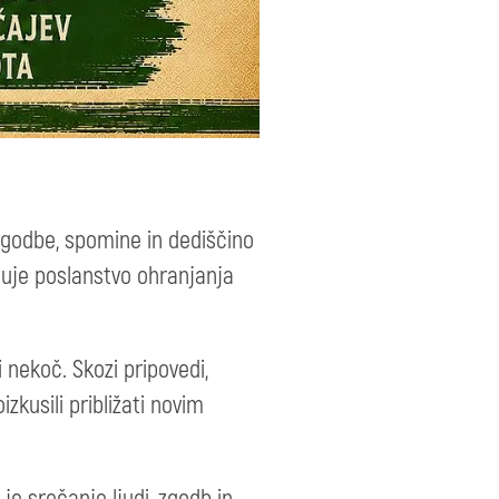
 zgodbe, spomine in dediščino
ljuje poslanstvo ohranjanja
 nekoč. Skozi pripovedi,
zkusili približati novim
 je srečanje ljudi, zgodb in