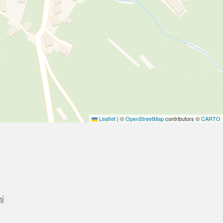
Leaflet
|
©
OpenStreetMap
contributors ©
CARTO
i