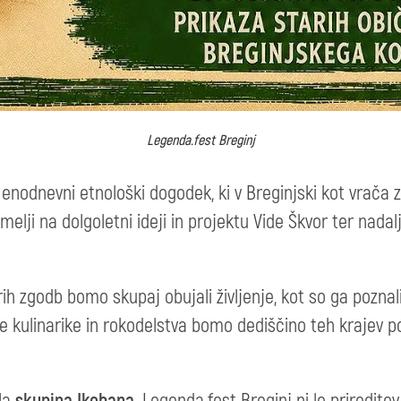
Legenda.fest Breginj
 enodnevni etnološki dogodek, ki v Breginjski kot vrača
emelji na dolgoletni ideji in projektu Vide Škvor ter nada
ih zgodb bomo skupaj obujali življenje, kot so ga poznali
e kulinarike in rokodelstva bomo dediščino teh krajev poi
la
skupina Ikebana.
Legenda.fest Breginj ni le prireditev,