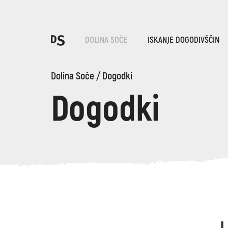
Iz
DOLINA SOČE
ISKANJE DOGODIVŠČIN
Po
Dolina Soče
/
Dogodki
Dogodki
TOLMINSKA KORITA
Iskani niz...
Predlogi