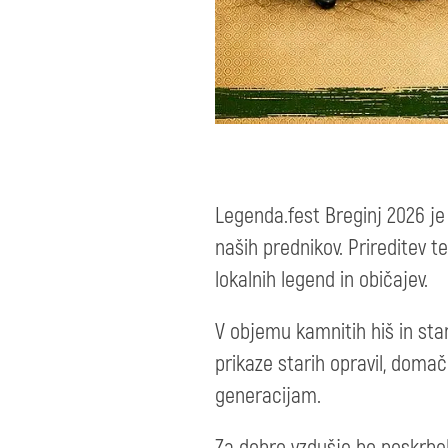
Legenda.fest Breginj 2026 je
naših prednikov. Prireditev t
lokalnih legend in običajev.
V objemu kamnitih hiš in star
prikaze starih opravil, domač
generacijam.
Za dobro vzdušje bo poskrbe