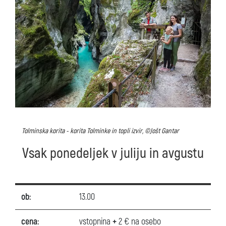
Tolminska korita - korita Tolminke in topli izvir, ©Jošt Gantar
Vsak ponedeljek v juliju in avgustu
ob:
13.00
cena:
vstopnina
+
2 € na osebo