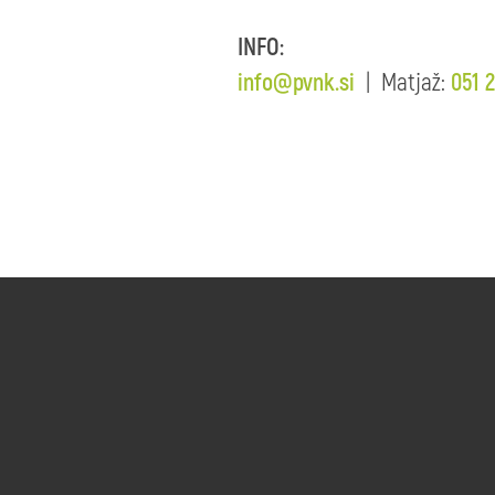
INFO:
info@pvnk.si
| Matjaž:
051 2