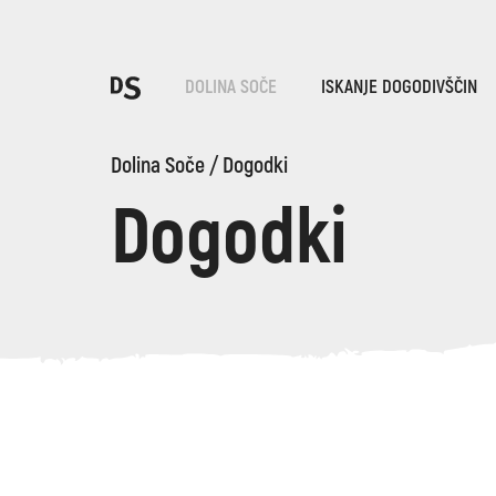
Iz
DOLINA SOČE
ISKANJE DOGODIVŠČIN
Po
Dolina Soče
/
Dogodki
Dogodki
TOLMINSKA KORITA
Iskani niz...
Predlogi