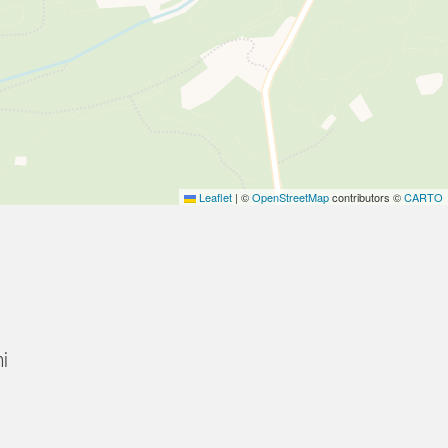
Leaflet
|
©
OpenStreetMap
contributors ©
CARTO
i