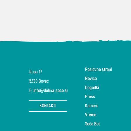
Poslovne strani
Rupa 17
Novice
5230 Bovec
Dogodki
E:
info@dolina-soce.si
Press
KONTAKTI
Kamere
Vreme
Soča Bot