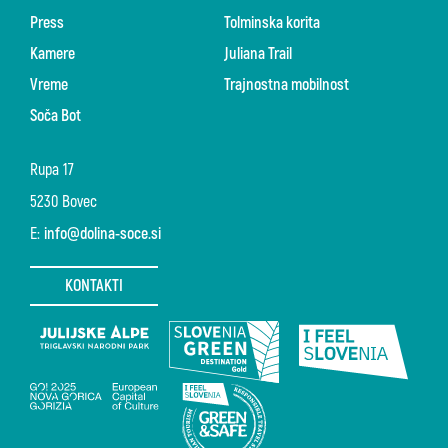
Press
Tolminska korita
Kamere
Juliana Trail
Vreme
Trajnostna mobilnost
Soča Bot
Rupa 17
5230 Bovec
E:
info@dolina-soce.si
KONTAKTI