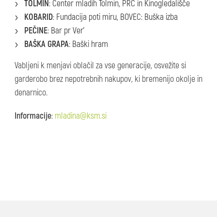
TOLMIN
: Center mladih Tolmin, PRC in Kinogledališče
KOBARID
: Fundacija poti miru, BOVEC: Buška izba
PEČINE
: Bar pr Ver'
BAŠKA GRAPA
: Baški hram
Vabljeni k menjavi oblačil za vse generacije, osvežite si
garderobo brez nepotrebnih nakupov, ki bremenijo okolje in
denarnico.
Informacije
:
mladina@ksm.si