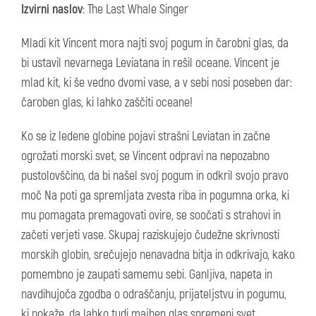
Izvirni naslov
: The Last Whale Singer
Mladi kit Vincent mora najti svoj pogum in čarobni glas, da
bi ustavil nevarnega Leviatana in rešil oceane. Vincent je
mlad kit, ki še vedno dvomi vase, a v sebi nosi poseben dar:
čaroben glas, ki lahko zaščiti oceane!
Ko se iz ledene globine pojavi strašni Leviatan in začne
ogrožati morski svet, se Vincent odpravi na nepozabno
pustolovščino, da bi našel svoj pogum in odkril svojo pravo
moč Na poti ga spremljata zvesta riba in pogumna orka, ki
mu pomagata premagovati ovire, se soočati s strahovi in
začeti verjeti vase. Skupaj raziskujejo čudežne skrivnosti
morskih globin, srečujejo nenavadna bitja in odkrivajo, kako
pomembno je zaupati samemu sebi. Ganljiva, napeta in
navdihujoča zgodba o odraščanju, prijateljstvu in pogumu,
ki pokaže, da lahko tudi majhen glas spremeni svet.