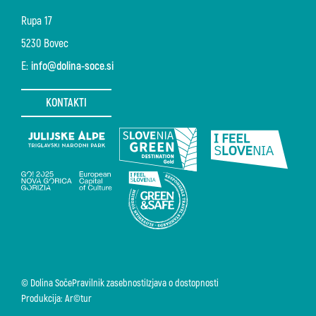
Rupa 17
5230 Bovec
E:
info@dolina-soce.si
KONTAKTI
© Dolina Soče
Pravilnik zasebnosti
Izjava o dostopnosti
Produkcija: Ar©tur