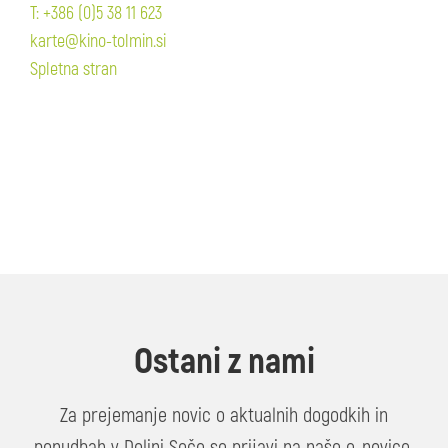
T: +386 (0)5 38 11 623
karte@kino-tolmin.si
Spletna stran
Ostani z nami
Za prejemanje novic o aktualnih dogodkih in
ponudbah v Dolini Soče se prijavi na naše e-novice.