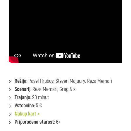
Režija
: Pavel Hrubos, Steven Majaury, Reza Memari
Scenarij
: Reza Memari, Greg Nix
Trajanje
: 90 minut
Vstopnina
: 5 €
Nakup kart >
Priporočena starost
: 6+