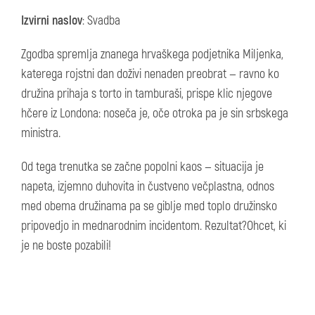
Izvirni naslov
: Svadba
Zgodba spremlja znanega hrvaškega podjetnika Miljenka,
katerega rojstni dan doživi nenaden preobrat — ravno ko
družina prihaja s torto in tamburaši, prispe klic njegove
hčere iz Londona: noseča je, oče otroka pa je sin srbskega
ministra.
Od tega trenutka se začne popolni kaos — situacija je
napeta, izjemno duhovita in čustveno večplastna, odnos
med obema družinama pa se giblje med toplo družinsko
pripovedjo in mednarodnim incidentom. Rezultat?Ohcet, ki
je ne boste pozabili!