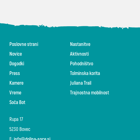
Poslovne strani
Nastanitve
Novice
Aktivnosti
Dogodki
Pohodništvo
Press
Tolminska korita
Kamere
Juliana Trail
Vreme
Trajnostna mobilnost
Soča Bot
Rupa 17
5230 Bovec
E:
info@dolina-soce.si