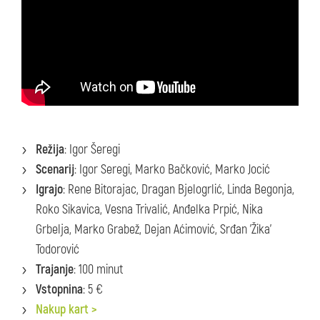
Režija
: Igor Šeregi
Scenarij
: Igor Seregi, Marko Bačković, Marko Jocić
Igrajo
: Rene Bitorajac, Dragan Bjelogrlić, Linda Begonja,
Roko Sikavica, Vesna Trivalić, Anđelka Prpić, Nika
Grbelja, Marko Grabež, Dejan Aćimović, Srđan 'Žika'
Todorović
Trajanje
: 100 minut
Vstopnina
: 5 €
Nakup kart >