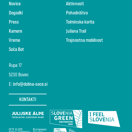
Novice
Aktivnosti
Dogodki
Pohodništvo
Press
Tolminska korita
Kamere
Juliana Trail
Vreme
Trajnostna mobilnost
Soča Bot
Rupa 17
5230 Bovec
E:
info@dolina-soce.si
KONTAKTI