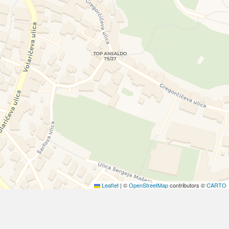
Leaflet
|
©
OpenStreetMap
contributors ©
CARTO