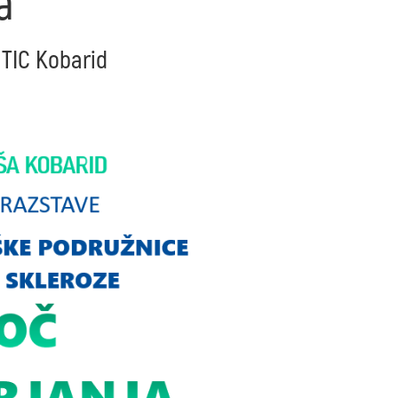
a
• TIC Kobarid