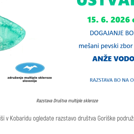
Razstava Društva multiple skleroze
 hiši v Kobaridu ogledate razstavo društva Goriške podruž