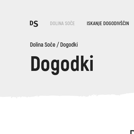
Iz
DOLINA SOČE
ISKANJE DOGODIVŠČIN
Po
Dolina Soče
/
Dogodki
Dogodki
TOLMINSKA KORITA
Iskani niz...
Predlogi